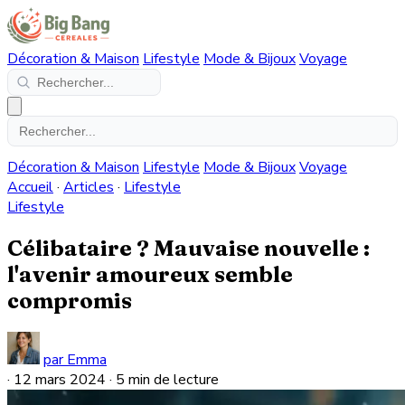
Décoration & Maison
Lifestyle
Mode & Bijoux
Voyage
Décoration & Maison
Lifestyle
Mode & Bijoux
Voyage
Accueil
·
Articles
·
Lifestyle
Lifestyle
Célibataire ? Mauvaise nouvelle :
l'avenir amoureux semble
compromis
par Emma
·
12 mars 2024
·
5 min de lecture