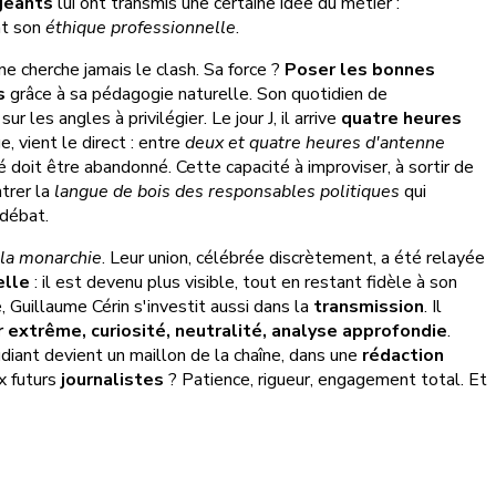
geants
lui ont transmis une certaine idée du métier :
nt son
éthique professionnelle
.
 ne cherche jamais le clash. Sa force ?
Poser les bonnes
s
grâce à sa pédagogie naturelle. Son quotidien de
sur les angles à privilégier. Le jour J, il arrive
quatre heures
, vient le direct : entre
deux et quatre heures d'antenne
é doit être abandonné. Cette capacité à improviser, à sortir de
ntrer la
langue de bois des responsables politiques
qui
 débat.
t la monarchie
. Leur union, célébrée discrètement, a été relayée
elle
: il est devenu plus visible, tout en restant fidèle à son
, Guillaume Cérin s'investit aussi dans la
transmission
. Il
r extrême, curiosité, neutralité, analyse approfondie
.
udiant devient un maillon de la chaîne, dans une
rédaction
x futurs
journalistes
? Patience, rigueur, engagement total. Et