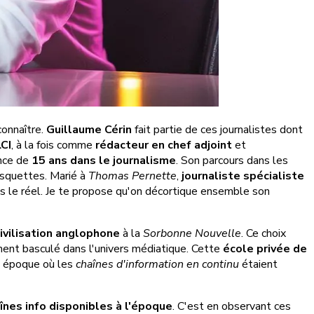
connaître.
Guillaume Cérin
fait partie de ces journalistes dont
LCI
, à la fois comme
rédacteur en chef adjoint
et
ence de
15 ans dans le journalisme
. Son parcours dans les
casquettes. Marié à
Thomas Pernette
,
journaliste spécialiste
ns le réel. Je te propose qu'on décortique ensemble son
civilisation anglophone
à la
Sorbonne Nouvelle
. Ce choix
iment basculé dans l'univers médiatique. Cette
école privée de
e époque où les
chaînes d'information en continu
étaient
înes info disponibles à l'époque
. C'est en observant ces