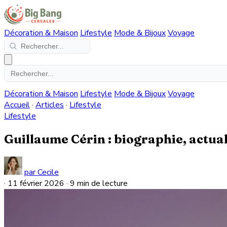
Décoration & Maison
Lifestyle
Mode & Bijoux
Voyage
Décoration & Maison
Lifestyle
Mode & Bijoux
Voyage
Accueil
·
Articles
·
Lifestyle
Lifestyle
Guillaume Cérin : biographie, actual
par Cecile
·
11 février 2026
·
9 min de lecture