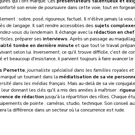
ures qui l'ont marqué. Ces
présentateurs talentueux et exi
conforté son envie de poursuivre dans cette voie, tout en forgea
lement : sobre, posé, rigoureux, factuel. Il n'élève jamais la voix,
ès de langage
. Il sait rendre accessibles des
sujets complexe
endez-vous du lendemain
. Il échange avec la
rédaction en chef
rticles
, préparer ses
interviews
. Après un passage au maquillage
ualité tombe en dernière minute
et que tout le travail prépar
ivant selon lui. Inversement, ce qu'il trouve difficile, c'est de co
 et beaucoup d'insistance, il parvient toujours à faire avancer le
 Pernette
,
journaliste spécialisé dans les familles royales e
a marqué un tournant dans la
médiatisation de sa vie personn
ersité dans les médias français
. Mais au-delà de sa vie conjugale
 leur donnant les clés qu'il a mis des années à maîtriser :
rigueu
rence de rédaction
jusqu'à la répartition des rôles. Chaque ét
uipements de pointe : caméras, studio, technique. Son conseil au
fera la différence dans un secteur où la concurrence est rude.