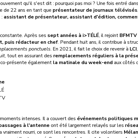
mouvement qu'il s'est dit : pourquoi pas moi ? Une fois entré da
âge de 22 ans en tant que
présentateur de journaux télévisés
 :
assistant de présentateur, assistant d'édition, commen
 constante. Après ses
sept années à i>TÉLÉ
, il rejoint
BFMTV 
t, puis rédacteur en chef
. Pendant huit ans, il contribue à stru
mplacements ponctuels
. En 2021, il fait le choix de revenir à
LCI
uit
, tout en assurant des
remplacements réguliers à la prés
il co-présente également
la matinale du week-end
aux côtés 
ne
LÉ
TV
s moments intenses. Il a couvert des
événements politiques m
passages à l'antenne
ont été largement relayés sur les
résea
'a vraiment nourri, ce sont les rencontres. Il cite volontiers
Mélan