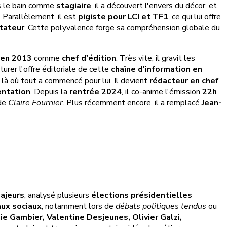
ns le bain comme
stagiaire
, il a découvert l'envers du décor, et
. Parallèlement, il est
pigiste pour LCI et TF1
, ce qui lui offre
tateur
. Cette polyvalence forge sa compréhension globale du
en 2013
comme
chef d'édition
. Très vite, il gravit les
cturer l'offre éditoriale de cette
chaîne d'information en
, là où tout a commencé pour lui. Il devient
rédacteur en chef
entation
. Depuis la
rentrée 2024
, il co-anime l'émission
22h
de
Claire Fournier
. Plus récemment encore, il a remplacé
Jean-
ajeurs
, analysé plusieurs
élections présidentielles
ux sociaux
, notamment lors de
débats politiques tendus
ou
ie Gambier, Valentine Desjeunes, Olivier Galzi,