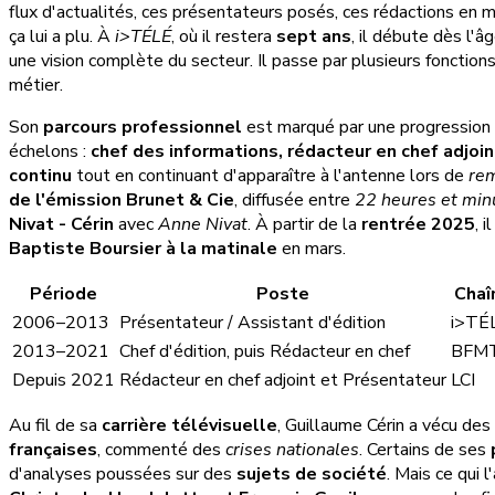
flux d'actualités, ces présentateurs posés, ces rédactions en 
ça lui a plu. À
i>TÉLÉ
, où il restera
sept ans
, il débute dès l'
une vision complète du secteur. Il passe par plusieurs fonctions
métier.
Son
parcours professionnel
est marqué par une progression
échelons :
chef des informations, rédacteur en chef adjoin
continu
tout en continuant d'apparaître à l'antenne lors de
re
de l'émission Brunet & Cie
, diffusée entre
22 heures et min
Nivat - Cérin
avec
Anne Nivat
. À partir de la
rentrée 2025
, 
Baptiste Boursier à la matinale
en mars.
Période
Poste
Chaî
2006–2013
Présentateur / Assistant d'édition
i>TÉ
2013–2021
Chef d'édition, puis Rédacteur en chef
BFM
Depuis 2021
Rédacteur en chef adjoint et Présentateur
LCI
Au fil de sa
carrière télévisuelle
, Guillaume Cérin a vécu de
françaises
, commenté des
crises nationales
. Certains de ses
d'analyses poussées sur des
sujets de société
. Mais ce qui l