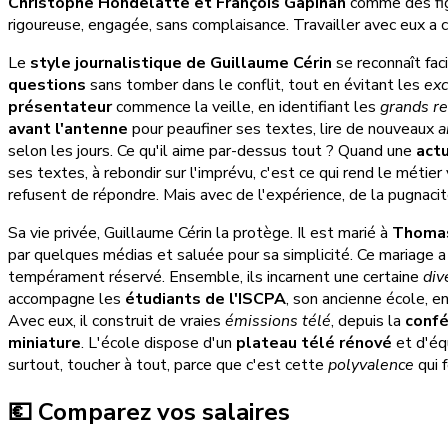
Christophe Hondelatte et François Gapihan
comme des fig
rigoureuse, engagée, sans complaisance. Travailler avec eux a 
Le
style journalistique de Guillaume Cérin
se reconnaît faci
questions
sans tomber dans le conflit, tout en évitant les
exc
présentateur
commence la veille, en identifiant les
grands r
avant l'antenne
pour peaufiner ses textes, lire de nouveaux
a
selon les jours. Ce qu'il aime par-dessus tout ? Quand une
act
ses textes, à rebondir sur l'imprévu, c'est ce qui rend le métier v
refusent de répondre. Mais avec de l'expérience, de la pugnacité
Sa vie privée, Guillaume Cérin la protège. Il est marié à
Thomas
par quelques médias et saluée pour sa simplicité. Ce mariage 
tempérament réservé. Ensemble, ils incarnent une certaine
div
accompagne les
étudiants de l'ISCPA
, son ancienne école, en
Avec eux, il construit de vraies
émissions télé
, depuis la
confé
miniature
. L'école dispose d'un
plateau télé rénové
et d'éq
surtout, toucher à tout, parce que c'est cette
polyvalence
qui 
💶 Comparez vos salaires