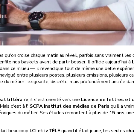
ges qu'on croise chaque matin au réveil, parfois sans vraiment les 
nfile nos baskets avant de partir bosser. Il officie aujourd'hui à
dans ce milieu —, il revendique tout de même une belle expéri
l a navigué entre plusieurs postes, plusieurs émissions, plusieurs 
dée du métier : exigeante, discrète, mais profondément ancrée da
at littéraire
, il s'est orienté vers une
Licence de lettres et 
Mais c'est à l'
ISCPA Institut des médias de Paris
qu'il a vra
théoriques du métier. Ses études remontent à plus de
15 ans
, un
ardait beaucoup
LCI et i>TÉLÉ
quand il était jeune, les seules
cha