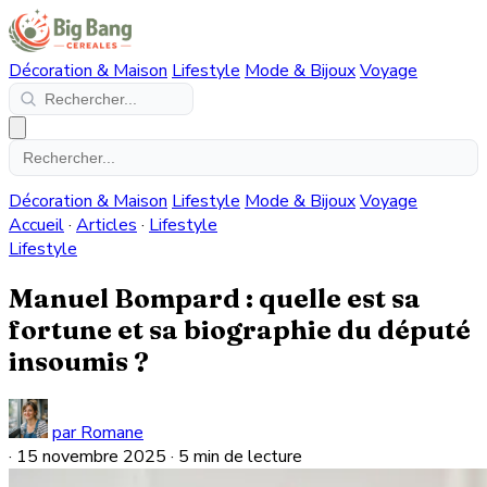
Décoration & Maison
Lifestyle
Mode & Bijoux
Voyage
Décoration & Maison
Lifestyle
Mode & Bijoux
Voyage
Accueil
·
Articles
·
Lifestyle
Lifestyle
Manuel Bompard : quelle est sa
fortune et sa biographie du député
insoumis ?
par Romane
·
15 novembre 2025
·
5 min de lecture