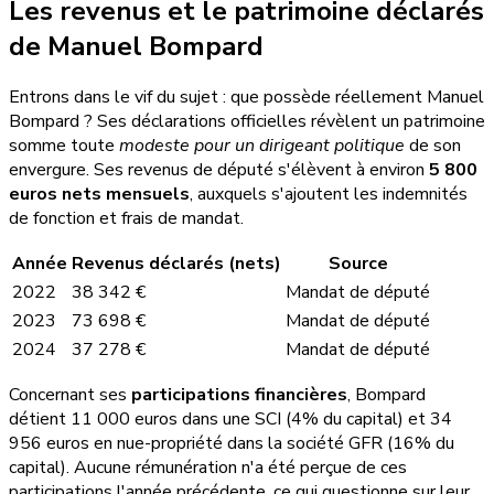
Les revenus et le patrimoine déclarés
de Manuel Bompard
Entrons dans le vif du sujet : que possède réellement Manuel
Bompard ? Ses déclarations officielles révèlent un patrimoine
somme toute
modeste pour un dirigeant politique
de son
envergure. Ses revenus de député s'élèvent à environ
5 800
euros nets mensuels
, auxquels s'ajoutent les indemnités
de fonction et frais de mandat.
Année
Revenus déclarés (nets)
Source
2022
38 342 €
Mandat de député
2023
73 698 €
Mandat de député
2024
37 278 €
Mandat de député
Concernant ses
participations financières
, Bompard
détient 11 000 euros dans une SCI (4% du capital) et 34
956 euros en nue-propriété dans la société GFR (16% du
capital). Aucune rémunération n'a été perçue de ces
participations l'année précédente, ce qui questionne sur leur