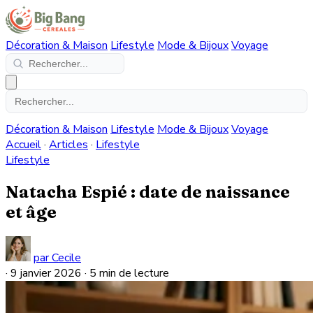
Décoration & Maison
Lifestyle
Mode & Bijoux
Voyage
Décoration & Maison
Lifestyle
Mode & Bijoux
Voyage
Accueil
·
Articles
·
Lifestyle
Lifestyle
Natacha Espié : date de naissance
et âge
par Cecile
·
9 janvier 2026
·
5 min de lecture