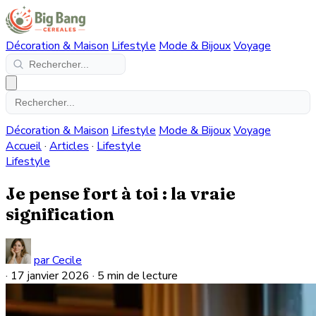
Décoration & Maison
Lifestyle
Mode & Bijoux
Voyage
Décoration & Maison
Lifestyle
Mode & Bijoux
Voyage
Accueil
·
Articles
·
Lifestyle
Lifestyle
Je pense fort à toi : la vraie
signification
par Cecile
·
17 janvier 2026
·
5 min de lecture