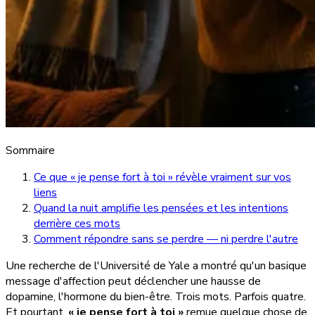
Sommaire
Ce que « je pense fort à toi » révèle vraiment sur vos
liens
Quand la nuit amplifie les pensées et les intentions
derrière ces mots
Comment répondre sans se perdre — ni perdre l'autre
Une recherche de l'Université de Yale a montré qu'un basique
message d'affection peut déclencher une hausse de
dopamine, l'hormone du bien-être. Trois mots. Parfois quatre.
Et pourtant,
« je pense fort à toi »
remue quelque chose de