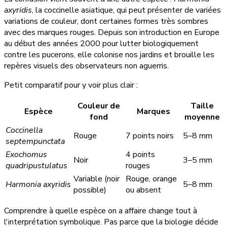
axyridis
, la coccinelle asiatique, qui peut présenter de variées
variations de couleur, dont certaines formes très sombres
avec des marques rouges. Depuis son introduction en Europe
au début des années 2000 pour lutter biologiquement
contre les pucerons, elle colonise nos jardins et brouille les
repères visuels des observateurs non aguerris.
Petit comparatif pour y voir plus clair :
Couleur de
Taille
Espèce
Marques
fond
moyenne
Coccinella
Rouge
7 points noirs
5–8 mm
septempunctata
Exochomus
4 points
Noir
3–5 mm
quadripustulatus
rouges
Variable (noir
Rouge, orange
Harmonia axyridis
5–8 mm
possible)
ou absent
Comprendre à quelle espèce on a affaire change tout à
l'interprétation symbolique. Pas parce que la biologie décide