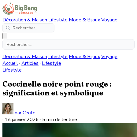
Décoration & Maison
Lifestyle
Mode & Bijoux
Voyage
Décoration & Maison
Lifestyle
Mode & Bijoux
Voyage
Accueil
·
Articles
·
Lifestyle
Lifestyle
Coccinelle noire point rouge :
signification et symbolique
par Cecile
·
18 janvier 2026
·
5 min de lecture