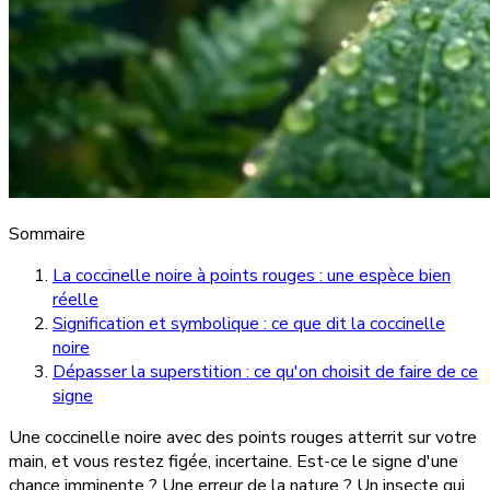
Sommaire
La coccinelle noire à points rouges : une espèce bien
réelle
Signification et symbolique : ce que dit la coccinelle
noire
Dépasser la superstition : ce qu'on choisit de faire de ce
signe
Une coccinelle noire avec des points rouges atterrit sur votre
main, et vous restez figée, incertaine. Est-ce le signe d'une
chance imminente ? Une erreur de la nature ? Un insecte qui