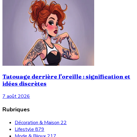
Tatouage derrière l'oreille : signification et
idées discrètes
7 août 2026
Rubriques
Décoration & Maison
22
Lifestyle
879
Mode & Bijoux
217