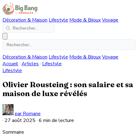
Décoration & Maison
Lifestyle
Mode & Bijoux
Voyage
Décoration & Maison
Lifestyle
Mode & Bijoux
Voyage
Accueil
·
Articles
·
Lifestyle
Lifestyle
Olivier Rousteing : son salaire et sa
maison de luxe révélés
par Romane
·
27 août 2025
·
6 min de lecture
Sommaire