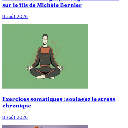
sur le fils de Michèle Bernier
8 août 2026
Exercices somatiques : soulagez le stress
chronique
8 août 2026