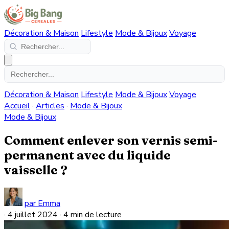
Décoration & Maison
Lifestyle
Mode & Bijoux
Voyage
Décoration & Maison
Lifestyle
Mode & Bijoux
Voyage
Accueil
·
Articles
·
Mode & Bijoux
Mode & Bijoux
Comment enlever son vernis semi-
permanent avec du liquide
vaisselle ?
par Emma
·
4 juillet 2024
·
4 min de lecture