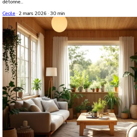
détonne...
Cecile
·
2 mars 2026
·
30 min