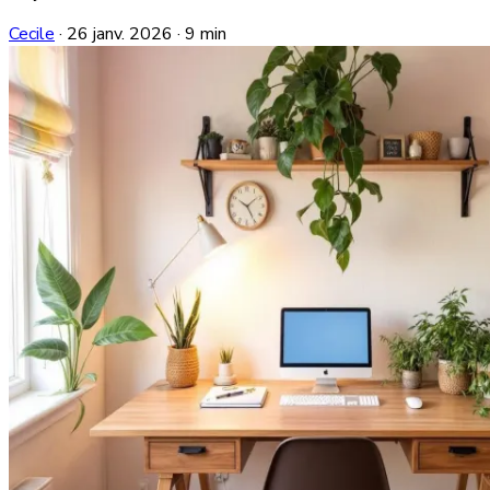
Cecile
·
26 janv. 2026
·
9 min