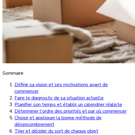
Sommaire
Définir sa vision et ses motivations avant de
commencer
Faire le diagnostic de sa situation actuelle
Planifier son temps et établir un calendrier réaliste
Déterminer l'ordre des priorités et par où commencer
Choisir et appliquer la bonne méthode de
désencombrement
Trier et décider du sort de chaque objet