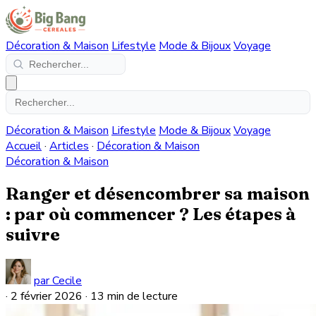
Décoration & Maison
Lifestyle
Mode & Bijoux
Voyage
Décoration & Maison
Lifestyle
Mode & Bijoux
Voyage
Accueil
·
Articles
·
Décoration & Maison
Décoration & Maison
Ranger et désencombrer sa maison
: par où commencer ? Les étapes à
suivre
par Cecile
·
2 février 2026
·
13 min de lecture