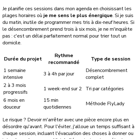
Je planifie ces sessions dans mon agenda en choisissant les
plages horaires où
je me sens le plus énergique
. Si je suis
du matin, inutile de programmer mes tris à dix-neuf heures. Si
le désencombrement prend trois à six mois, je ne m'inquiète
pas : c'est un délai parfaitement normal pour trier tout un
domicile.
Rythme
Durée du projet
Type de session
recommandé
1 semaine
Désencombrement
3 à 4h par jour
intensive
complet
2 à 3 mois
1 week-end sur 2
Tri par catégories
progressifs
6 mois en
15 min
Méthode FlyLady
douceur
quotidiennes
Le risque ? Devoir m'arrêter avec une pièce encore plus en
désordre qu'avant. Pour l'éviter, j'alloue un temps suffisant à
chaque session, incluant l'évacuation des choses à donner ou