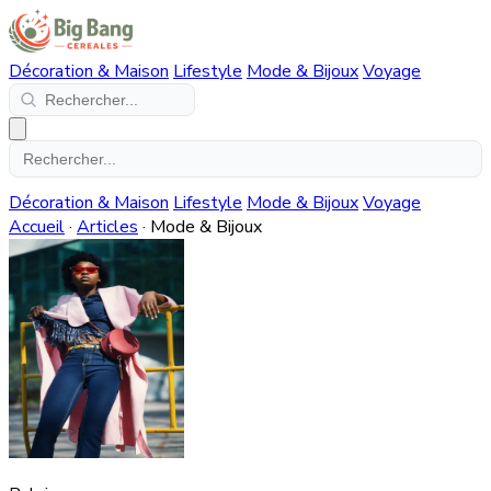
Décoration & Maison
Lifestyle
Mode & Bijoux
Voyage
Décoration & Maison
Lifestyle
Mode & Bijoux
Voyage
Accueil
·
Articles
·
Mode & Bijoux