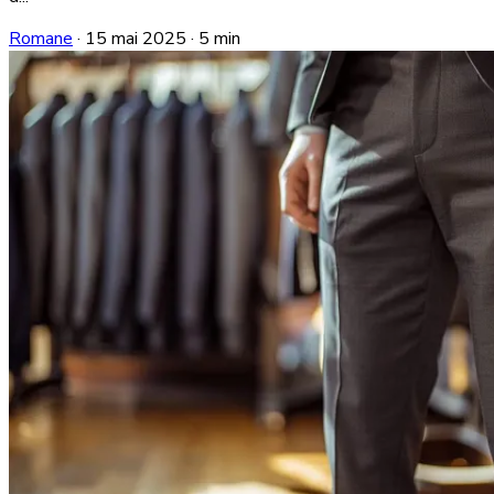
Romane
·
15 mai 2025
·
5 min