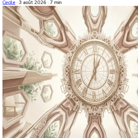
Cecile
·
3 août 2026
·
7 min