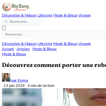
Décoration & Maison
Lifestyle
Mode & Bijoux
Voyage
Décoration & Maison
Lifestyle
Mode & Bijoux
Voyage
Accueil
·
Articles
·
Mode & Bijoux
Mode & Bijoux
Découvrez comment porter une robe t
par Emma
·
13 juin 2024
·
4 min de lecture