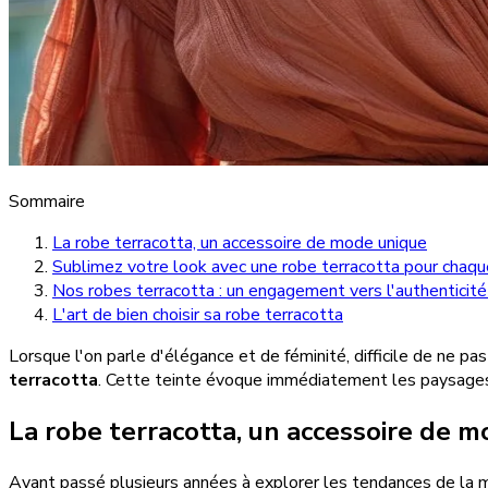
Sommaire
La robe terracotta, un accessoire de mode unique
Sublimez votre look avec une robe terracotta pour chaqu
Nos robes terracotta : un engagement vers l'authenticité 
L'art de bien choisir sa robe terracotta
Lorsque l'on parle d'élégance et de féminité, difficile de ne p
terracotta
. Cette teinte évoque immédiatement les paysages 
La robe terracotta, un accessoire de 
Ayant passé plusieurs années à explorer les tendances de la mo