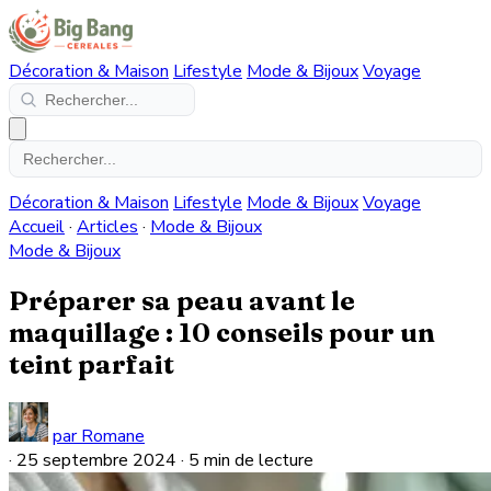
Décoration & Maison
Lifestyle
Mode & Bijoux
Voyage
Décoration & Maison
Lifestyle
Mode & Bijoux
Voyage
Accueil
·
Articles
·
Mode & Bijoux
Mode & Bijoux
Préparer sa peau avant le
maquillage : 10 conseils pour un
teint parfait
par Romane
·
25 septembre 2024
·
5 min de lecture