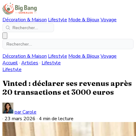
Décoration & Maison
Lifestyle
Mode & Bijoux
Voyage
Décoration & Maison
Lifestyle
Mode & Bijoux
Voyage
Accueil
·
Articles
·
Lifestyle
Lifestyle
Vinted : déclarer ses revenus après
20 transactions et 3000 euros
par Carole
·
23 mars 2026
·
4 min de lecture