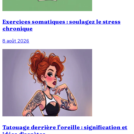
Exercices somatiques : soulagez le stress
chronique
8 août 2026
Tatouage derrière l'oreille : signification et