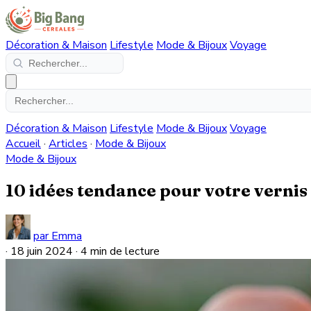
Décoration & Maison
Lifestyle
Mode & Bijoux
Voyage
Décoration & Maison
Lifestyle
Mode & Bijoux
Voyage
Accueil
·
Articles
·
Mode & Bijoux
Mode & Bijoux
10 idées tendance pour votre verni
par Emma
·
18 juin 2024
·
4 min de lecture