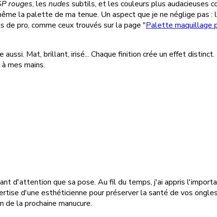
P rouges
, les
nudes
subtils, et les couleurs plus audacieuses com
ême la palette de ma tenue. Un aspect que je ne néglige pas : l
ls de pro, comme ceux trouvés sur la page "
Palette maquillage p
aussi. Mat, brillant, irisé... Chaque finition crée un effet distinc
e à mes mains.
nt d'attention que sa pose. Au fil du temps, j'ai appris l'impor
xpertise d'une esthéticienne pour préserver la santé de vos ongle
on de la prochaine manucure.