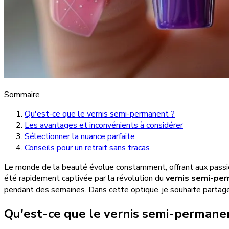
Sommaire
Qu'est-ce que le vernis semi-permanent ?
Les avantages et inconvénients à considérer
Sélectionner la nuance parfaite
Conseils pour un retrait sans tracas
Le monde de la beauté évolue constamment, offrant aux passio
été rapidement captivée par la révolution du
vernis semi-pe
pendant des semaines. Dans cette optique, je souhaite partage
Qu'est-ce que le vernis semi-permane