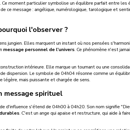
 moment particulier symbolise un équilibre parfait entre les én
de ce message : angélique, numérologique, tarologique et senti
pourquoi l'observer ?
ns jungien. Elles marquent un instant où nos pensées s'harmonise
un
message personnel de l'univers
. Ce phénomène n'est jamais 
a construction intérieure. Elle marque un tournant ou une consolid
de dispersion. Le symbole de 04h04 résonne comme un équilibre 
re légère, mais puissante et chargée de sens.
n message spirituel
ode d'influence s'étend de 04h00 à 04h20. Son nom signifie "Dieu 
 durables
. C'est un ange qui apaise et restructure, qui aide à fai