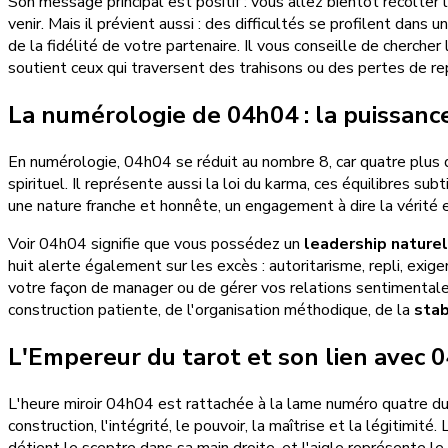
Son message principal est positif : vous allez bientôt récolter l
venir. Mais il prévient aussi : des difficultés se profilent dan
de la fidélité de votre partenaire. Il vous conseille de chercher
soutient ceux qui traversent des trahisons ou des pertes de re
La numérologie de 04h04 : la puissance
En numérologie, 04h04 se réduit au nombre 8, car quatre plus qua
spirituel. Il représente aussi la loi du karma, ces équilibres sub
une nature franche et honnête, un engagement à dire la vérité 
Voir 04h04 signifie que vous possédez un
leadership naturel
huit alerte également sur les excès : autoritarisme, repli, e
votre façon de manager ou de gérer vos relations sentimentales.
construction patiente, de l'organisation méthodique, de la
stab
L'Empereur du tarot et son lien avec 
L'heure miroir 04h04 est rattachée à la lame numéro quatre du tar
construction, l'intégrité, le pouvoir, la maîtrise et la légitim