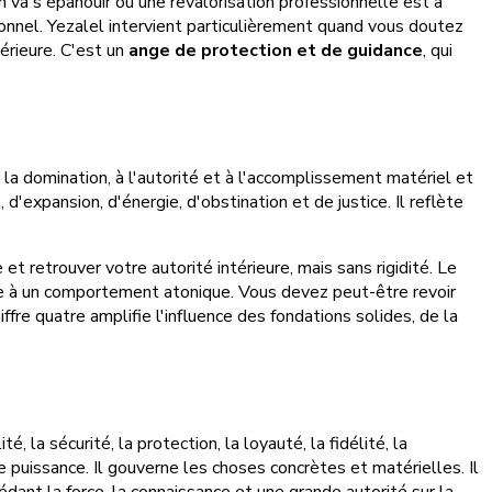
on va s'épanouir ou une revalorisation professionnelle est à
rsonnel. Yezalel intervient particulièrement quand vous doutez
térieure. C'est un
ange de protection et de guidance
, qui
à la domination, à l'autorité et à l'accomplissement matériel et
, d'expansion, d'énergie, d'obstination et de justice. Il reflète
et retrouver votre autorité intérieure, mais sans rigidité. Le
ue à un comportement atonique. Vous devez peut-être revoir
fre quatre amplifie l'influence des fondations solides, de la
la sécurité, la protection, la loyauté, la fidélité, la
e puissance. Il gouverne les choses concrètes et matérielles. Il