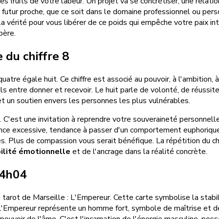
es fruits de votre labeur. Un projet va se concrétiser, une relati
s un futur proche, que ce soit dans le domaine professionnel ou pe
 la vérité pour vous libérer de ce poids qui empêche votre paix in
père.
 du chiffre 8
tre égale huit. Ce chiffre est associé au pouvoir, à l'ambition, 
tils entre donner et recevoir. Le huit parle de volonté, de réussite
et un soutien envers les personnes les plus vulnérables.
. C'est une invitation à reprendre votre souveraineté personnelle 
xigence excessive, tendance à passer d'un comportement euphoriq
 Plus de compassion vous serait bénéfique. La répétition du chif
ilité émotionnelle
et de l'ancrage dans la réalité concrète.
04h04
ot de Marseille : L'Empereur. Cette carte symbolise la stabilité, 
ité. L'Empereur représente un homme fort, symbole de maîtrise et d