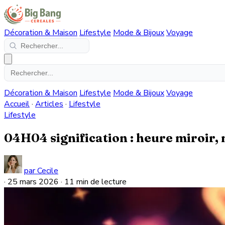
Décoration & Maison
Lifestyle
Mode & Bijoux
Voyage
Décoration & Maison
Lifestyle
Mode & Bijoux
Voyage
Accueil
·
Articles
·
Lifestyle
Lifestyle
04H04 signification : heure miroir
par Cecile
·
25 mars 2026
·
11 min de lecture