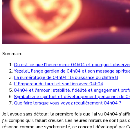
Sommaire
Qu'est-ce que l'heure miroir 04h04 et pourquoi l'observe
Yezalel, l'ange gardien de 04h04 et son message spiritu
La numérologie de 04h04 : la puissance du chiffre 8
L'Empereur du tarot et son lien avec 04h04
04h04 et l'amour : stabilité, fidélité et engagement pro
Symbolisme spirituel et développement personnel de 
Que faire lorsque vous voyez régulièrement 04h04 ?
Je l'avoue sans détour : la première fois que j'ai vu 04h04 s'af
j'ai compris qu'il fallait creuser. Les heures miroirs ne sont 
résonne comme une synchronicité, ce concept développé par Carl