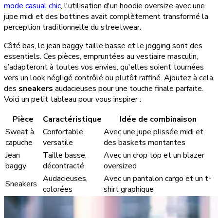
mode casual chic
, l'utilisation d'un hoodie oversize avec une
jupe midi et des bottines avait complètement transformé la
perception traditionnelle du streetwear.
Côté bas, le jean baggy taille basse et le jogging sont des
essentiels. Ces pièces, empruntées au vestiaire masculin,
s’adapteront à toutes vos envies, qu'elles soient tournées
vers un look négligé contrôlé ou plutôt raffiné. Ajoutez à cela
des
sneakers
audacieuses pour une touche finale parfaite.
Voici un petit tableau pour vous inspirer :
Pièce
Caractéristique
Idée de combinaison
Sweat à
Confortable,
Avec une jupe plissée midi et
capuche
versatile
des baskets montantes
Jean
Taille basse,
Avec un crop top et un blazer
baggy
décontracté
oversized
Audacieuses,
Avec un pantalon cargo et un t-
Sneakers
colorées
shirt graphique