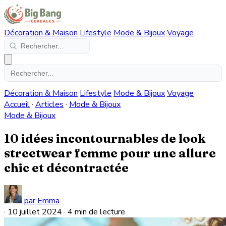
Décoration & Maison
Lifestyle
Mode & Bijoux
Voyage
Décoration & Maison
Lifestyle
Mode & Bijoux
Voyage
Accueil
·
Articles
·
Mode & Bijoux
Mode & Bijoux
10 idées incontournables de look
streetwear femme pour une allure
chic et décontractée
par Emma
·
10 juillet 2024
·
4 min de lecture