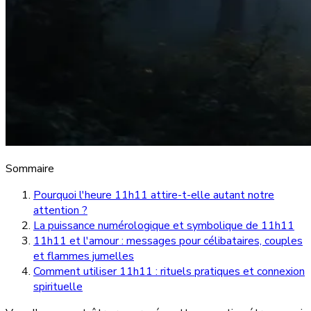
Sommaire
Pourquoi l'heure 11h11 attire-t-elle autant notre
attention ?
La puissance numérologique et symbolique de 11h11
11h11 et l'amour : messages pour célibataires, couples
et flammes jumelles
Comment utiliser 11h11 : rituels pratiques et connexion
spirituelle