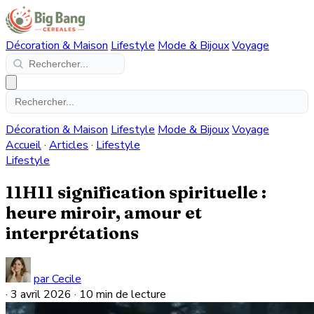
Décoration & Maison
Lifestyle
Mode & Bijoux
Voyage
Décoration & Maison
Lifestyle
Mode & Bijoux
Voyage
Accueil
·
Articles
·
Lifestyle
Lifestyle
11H11 signification spirituelle :
heure miroir, amour et
interprétations
par Cecile
·
3 avril 2026
·
10 min de lecture