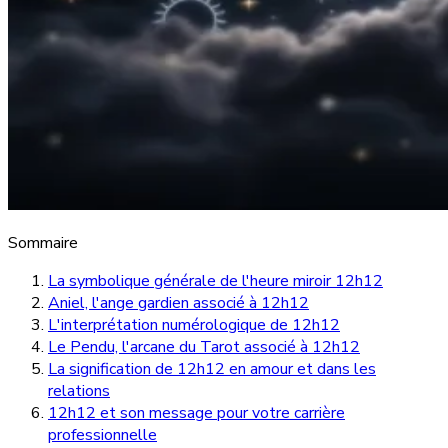
Sommaire
La symbolique générale de l'heure miroir 12h12
Aniel, l'ange gardien associé à 12h12
L'interprétation numérologique de 12h12
Le Pendu, l'arcane du Tarot associé à 12h12
La signification de 12h12 en amour et dans les
relations
12h12 et son message pour votre carrière
professionnelle