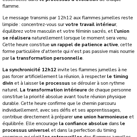
flamme.
Le message transmis par 12h12 aux flammes jumelles reste
limpide : concentrez-vous sur
votre travail intérieur
,
équilibrez votre masculin et votre féminin sacrés, et
l'union
se réalisera
naturellement lorsque le moment sera venu.
Cette heure constitue
un rappel de patience active
, cette
forme particulière d'attente qui n'est pas passive mais nourrie
par
la transformation personnelle
.
La synchronicité 12h12
invite les flammes jumelles à ne
pas forcer artificiellement la réunion, à respecter
le timing
divin
et à laisser
le processus
se dérouler à son rythme
naturel.
La transformation intérieure
de chaque personne
constitue la priorité absolue avant toute réunion physique
durable. Cette heure confirme que le chemin parcouru
individuellement, avec ses défis et ses apprentissages,
contribue directement à préparer
une union harmonieuse
et
équilibrée. Elle encourage
la confiance absolue
dans
le
processus universel
et dans la perfection du timing
cosmique qui régit
les retrouvailles
des flammes jumelles.