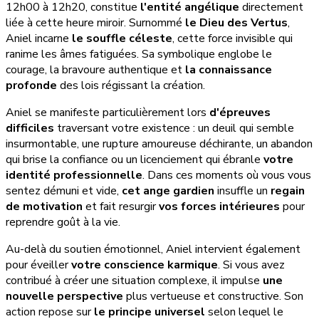
12h00 à 12h20, constitue
l'entité angélique
directement
liée à cette heure miroir. Surnommé
le Dieu des Vertus
,
Aniel incarne
le souffle céleste
, cette force invisible qui
ranime les âmes fatiguées. Sa symbolique englobe le
courage, la bravoure authentique et
la connaissance
profonde
des lois régissant la création.
Aniel se manifeste particulièrement lors
d'épreuves
difficiles
traversant votre existence : un deuil qui semble
insurmontable, une rupture amoureuse déchirante, un abandon
qui brise la confiance ou un licenciement qui ébranle
votre
identité professionnelle
. Dans ces moments où vous vous
sentez démuni et vide,
cet ange gardien
insuffle un
regain
de motivation
et fait resurgir
vos forces intérieures
pour
reprendre goût à la vie.
Au-delà du soutien émotionnel, Aniel intervient également
pour éveiller
votre conscience karmique
. Si vous avez
contribué à créer une situation complexe, il impulse
une
nouvelle perspective
plus vertueuse et constructive. Son
action repose sur
le principe universel
selon lequel le