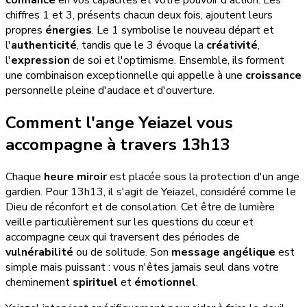
confiance
en vos capacités et votre pouvoir d'action. Les
chiffres 1 et 3, présents chacun deux fois, ajoutent leurs
propres
énergies
. Le 1 symbolise le nouveau départ et
l'
authenticité
, tandis que le 3 évoque la
créativité
,
l'
expression
de soi et l'optimisme. Ensemble, ils forment
une combinaison exceptionnelle qui appelle à une
croissance
personnelle pleine d'audace et d'ouverture.
Comment l'ange Yeiazel vous
accompagne à travers 13h13
Chaque
heure miroir
est placée sous la protection d'un ange
gardien. Pour 13h13, il s'agit de Yeiazel, considéré comme le
Dieu de réconfort et de consolation. Cet être de lumière
veille particulièrement sur les questions du cœur et
accompagne ceux qui traversent des périodes de
vulnérabilité
ou de solitude. Son
message angélique
est
simple mais puissant : vous n'êtes jamais seul dans votre
cheminement
spirituel
et
émotionnel
.