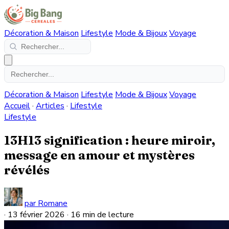
Décoration & Maison
Lifestyle
Mode & Bijoux
Voyage
Décoration & Maison
Lifestyle
Mode & Bijoux
Voyage
Accueil
·
Articles
·
Lifestyle
Lifestyle
13H13 signification : heure miroir,
message en amour et mystères
révélés
par Romane
·
13 février 2026
·
16 min de lecture