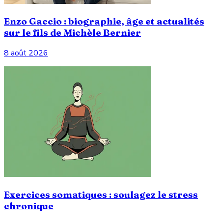
Enzo Gaccio : biographie, âge et actualités
sur le fils de Michèle Bernier
8 août 2026
Exercices somatiques : soulagez le stress
chronique