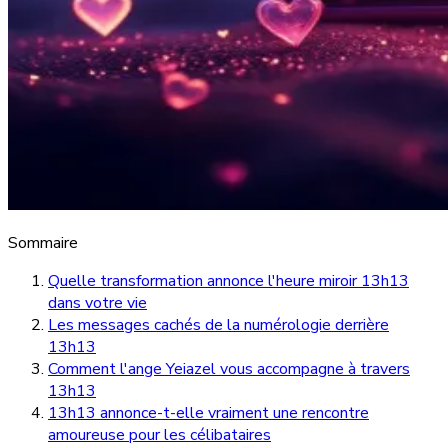
Sommaire
Quelle transformation annonce l'heure miroir 13h13
dans votre vie
Les messages cachés de la numérologie derrière
13h13
Comment l'ange Yeiazel vous accompagne à travers
13h13
13h13 annonce-t-elle vraiment une rencontre
amoureuse pour les célibataires