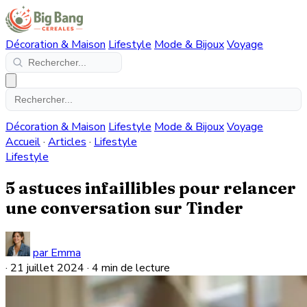
Décoration & Maison
Lifestyle
Mode & Bijoux
Voyage
Décoration & Maison
Lifestyle
Mode & Bijoux
Voyage
Accueil
·
Articles
·
Lifestyle
Lifestyle
5 astuces infaillibles pour relancer
une conversation sur Tinder
par Emma
·
21 juillet 2024
·
4 min de lecture