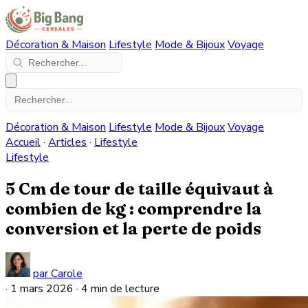
Décoration & Maison
Lifestyle
Mode & Bijoux
Voyage
Décoration & Maison
Lifestyle
Mode & Bijoux
Voyage
Accueil
·
Articles
·
Lifestyle
Lifestyle
5 Cm de tour de taille équivaut à
combien de kg : comprendre la
conversion et la perte de poids
par Carole
·
1 mars 2026
·
4 min de lecture