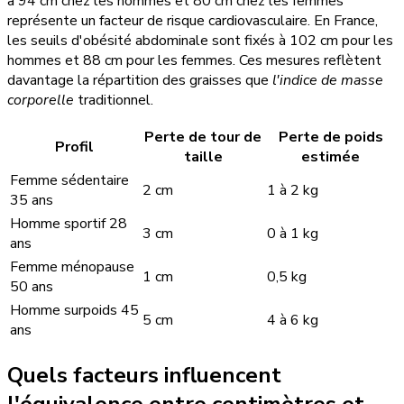
à 94 cm chez les hommes et 80 cm chez les femmes
représente un facteur de risque cardiovasculaire. En France,
les seuils d'obésité abdominale sont fixés à 102 cm pour les
hommes et 88 cm pour les femmes. Ces mesures reflètent
davantage la répartition des graisses que
l'indice de masse
corporelle
traditionnel.
Perte de tour de
Perte de poids
Profil
taille
estimée
Femme sédentaire
2 cm
1 à 2 kg
35 ans
Homme sportif 28
3 cm
0 à 1 kg
ans
Femme ménopause
1 cm
0,5 kg
50 ans
Homme surpoids 45
5 cm
4 à 6 kg
ans
Quels facteurs influencent
l'équivalence entre centimètres et