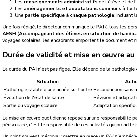
Les
renseignements administratifs
de l'élève et de l
Les
aménagements et adaptations communs
à toute
Une
partie spécifique à chaque pathologie
, incluant 
Une fois rédigé, le directeur communique le PAI à tous les pers
AESH (Accompagnant des élèves en situation de handic
voyages scolaires, les encadrants emportent le document et ma
Durée de validité et mise en œuvre au
La durée du PAI n'est pas figée. Elle dépend de la pathologie 
Situation
Actio
Pathologie stable d'une année sur l'autre
Reconduction sans m
Évolution de l'état de santé
Révision et adaptat
Sortie ou voyage scolaire
Adaptation spécifiqu
La mise en œuvre quotidienne repose sur une responsabilité par
périscolaire, c'est le responsable de ces activités qui prend le 
Un point souvent méconnu :
mettre en place un PAI n'empêche 