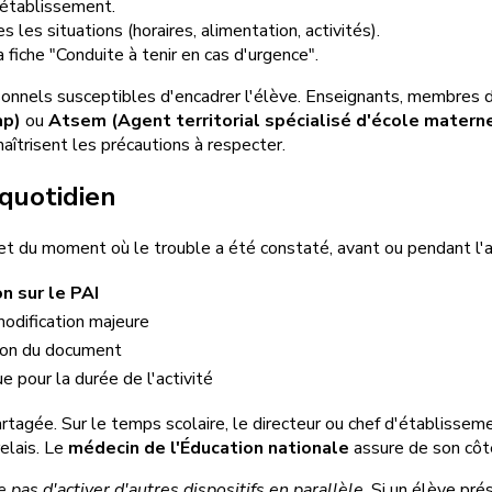
'établissement.
s les situations (horaires, alimentation, activités).
la fiche "Conduite à tenir en cas d'urgence".
onnels susceptibles d'encadrer l'élève. Enseignants, membres de l
ap)
ou
Atsem (Agent territorial spécialisé d'école matern
îtrisent les précautions à respecter.
 quotidien
et du moment où le trouble a été constaté, avant ou pendant l'an
n sur le PAI
odification majeure
ion du document
e pour la durée de l'activité
tagée. Sur le temps scolaire, le directeur ou chef d'établisseme
relais. Le
médecin de l'Éducation nationale
assure de son côté
pas d'activer d'autres dispositifs en parallèle
. Si un élève pr