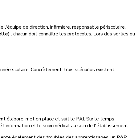
'équipe de direction, infirmière, responsable périscolaire,
elle)
: chacun doit connaître les protocoles. Lors des sorties ou
née scolaire. Concrètement, trois scénarios existent :
nt élabore, met en place et suit le PAI. Sur le temps
 l'information et le suivi médical au sein de l'établissement.
ésente également des troubles des apprentissages, un
PAP