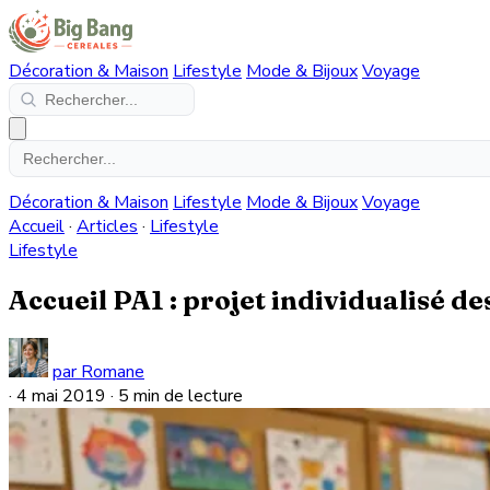
Décoration & Maison
Lifestyle
Mode & Bijoux
Voyage
Décoration & Maison
Lifestyle
Mode & Bijoux
Voyage
Accueil
·
Articles
·
Lifestyle
Lifestyle
Accueil PA1 : projet individualisé de
par Romane
·
4 mai 2019
·
5 min de lecture