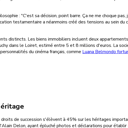
sophie : "C'est sa décision, point barre. Ça ne me choque pas, j
ication testamentaire a néanmoins créé des tensions au sein du cl
s distincts. Les biens immobiliers incluent deux appartements en
 dans le Loiret, estimé entre 5 et 8 millions d'euros. La sociét
es personnalités du cinéma français, comme
Luana Belmondo fortu
héritage
droits de succession s'élèvent à 45% sur les héritages importa
 d'Alain Delon, ayant épluché photos et déclarations pour établi