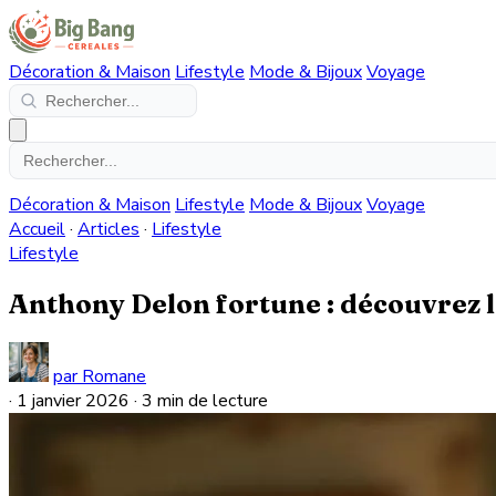
Décoration & Maison
Lifestyle
Mode & Bijoux
Voyage
Décoration & Maison
Lifestyle
Mode & Bijoux
Voyage
Accueil
·
Articles
·
Lifestyle
Lifestyle
Anthony Delon fortune : découvrez le
par Romane
·
1 janvier 2026
·
3 min de lecture