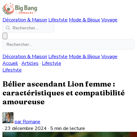
Décoration & Maison
Lifestyle
Mode & Bijoux
Voyage
Décoration & Maison
Lifestyle
Mode & Bijoux
Voyage
Accueil
·
Articles
·
Lifestyle
Lifestyle
Bélier ascendant Lion femme :
caractéristiques et compatibilité
amoureuse
par Romane
·
23 décembre 2024
·
5 min de lecture