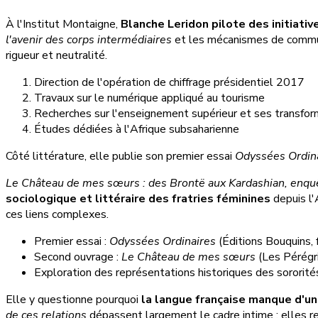
À l'Institut Montaigne,
Blanche Leridon pilote des initiativ
l'avenir des corps intermédiaires
et les mécanismes de communic
rigueur et neutralité.
Direction de l'opération de chiffrage présidentiel 2017
Travaux sur le numérique appliqué au tourisme
Recherches sur l'enseignement supérieur et ses transfor
Études dédiées à l'Afrique subsaharienne
Côté littérature, elle publie son premier essai
Odyssées Ordin
Le Château de mes sœurs : des Brontë aux Kardashian, enquêt
sociologique et littéraire des fratries féminines
depuis l'
ces liens complexes.
Premier essai :
Odyssées Ordinaires
(Éditions Bouquins, 
Second ouvrage :
Le Château de mes sœurs
(Les Pérégr
Exploration des représentations historiques des sororité
Elle y questionne pourquoi
la langue française manque d'un
de ces relations
dépassent largement le cadre intime : elles re