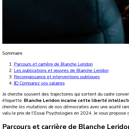
Sommaire
Parcours et carrière de Blanche Leridon
Les publications et œuvres de Blanche Leridon
Reconnaissance et interventions publiques
💶 Comparez vos salaires
Je cherche souvent des trajectoires qui sortent du cadre convenu
étiquette.
Blanche Leridon incarne cette liberté intellect
cherche
les mutations de nos démocraties
avec une acuité rare
valu le prix de l'Essai Psychologies en 2024. Je vous propose 
Parcours et carrière de Blanche Lerido