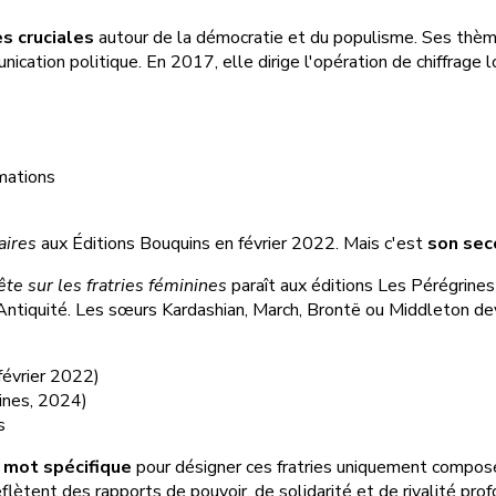
es cruciales
autour de la démocratie et du populisme. Ses thèm
ation politique. En 2017, elle dirige l'opération de chiffrage 
mations
aires
aux Éditions Bouquins en février 2022. Mais c'est
son sec
e sur les fratries féminines
paraît aux éditions Les Pérégrines
Antiquité. Les sœurs Kardashian, March, Brontë ou Middleton 
février 2022)
ines, 2024)
s
 mot spécifique
pour désigner ces fratries uniquement compo
flètent des rapports de pouvoir, de solidarité et de rivalité pr