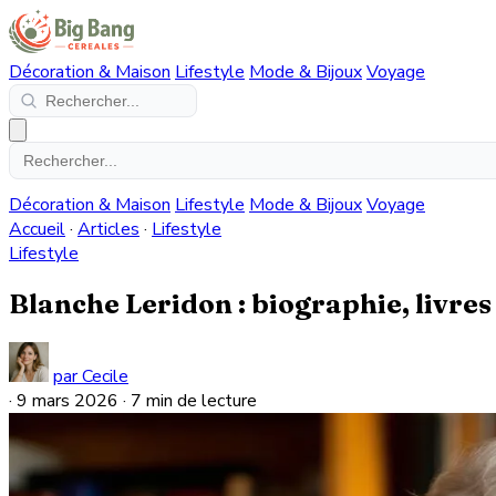
Décoration & Maison
Lifestyle
Mode & Bijoux
Voyage
Décoration & Maison
Lifestyle
Mode & Bijoux
Voyage
Accueil
·
Articles
·
Lifestyle
Lifestyle
Blanche Leridon : biographie, livres 
par Cecile
·
9 mars 2026
·
7 min de lecture