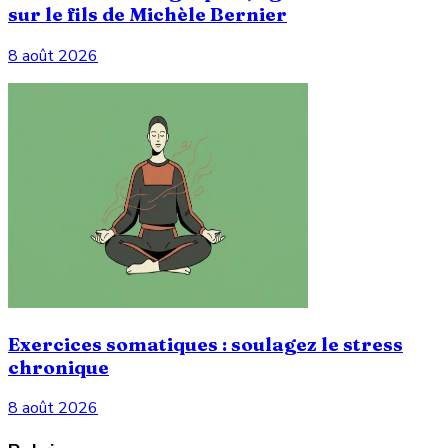
sur le fils de Michèle Bernier
8 août 2026
Exercices somatiques : soulagez le stress
chronique
8 août 2026