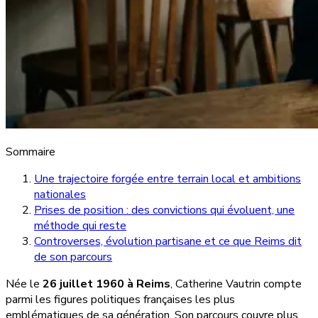
Sommaire
Une trajectoire forgée entre terrain local et ambitions
nationales
Prises de position : des convictions qui évoluent, une
méthode qui reste
Controverses, évolution partisane et ce que Reims dit
de son parcours
Née le
26 juillet 1960 à Reims
, Catherine Vautrin compte
parmi les figures politiques françaises les plus
emblématiques de sa génération. Son parcours couvre plus