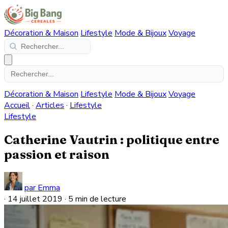
Décoration & Maison
Lifestyle
Mode & Bijoux
Voyage
Décoration & Maison
Lifestyle
Mode & Bijoux
Voyage
Accueil
·
Articles
·
Lifestyle
Lifestyle
Catherine Vautrin : politique entre
passion et raison
par Emma
·
14 juillet 2019
·
5 min de lecture