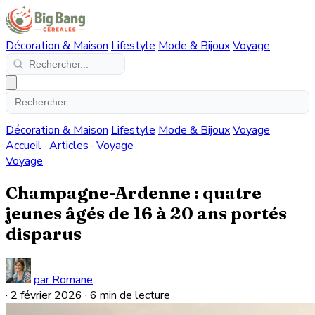
Décoration & Maison
Lifestyle
Mode & Bijoux
Voyage
Décoration & Maison
Lifestyle
Mode & Bijoux
Voyage
Accueil
·
Articles
·
Voyage
Voyage
Champagne-Ardenne : quatre
jeunes âgés de 16 à 20 ans portés
disparus
par Romane
·
2 février 2026
·
6 min de lecture