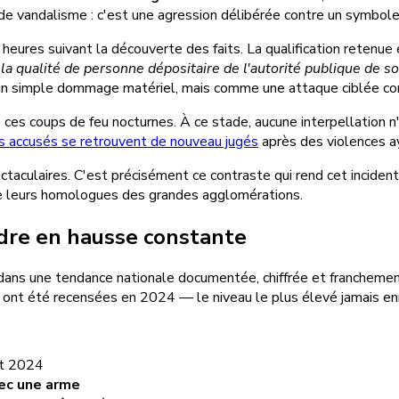
 de vandalisme : c'est une agression délibérée contre un symbole 
 heures suivant la découverte des faits. La qualification retenue 
qualité de personne dépositaire de l'autorité publique de son 
 un simple dommage matériel, mais comme une attaque ciblée con
 ces coups de feu nocturnes. À ce stade, aucune interpellation n'
s accusés se retrouvent de nouveau jugés
après des violences a
ctaculaires. C'est précisément ce contraste qui rend cet inciden
de leurs homologues des grandes agglomérations.
rdre en hausse constante
it dans une tendance nationale documentée, chiffrée et franchem
ont été recensées en 2024 — le niveau le plus élevé jamais enr
t 2024
ec une arme