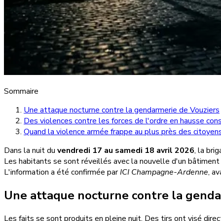
Sommaire
Une attaque nocturne contre la gendarmerie de Vouziers
Des violences contre les forces de l'ordre en hausse con
Quand la violence armée frappe au plus près des citoyen
Dans la nuit du
vendredi 17 au samedi 18 avril 2026
, la br
Les habitants se sont réveillés avec la nouvelle d'un bâtiment
L'information a été confirmée par
ICI Champagne-Ardenne
, a
Une attaque nocturne contre la genda
Les faits se sont produits en pleine nuit. Des tirs ont visé dir