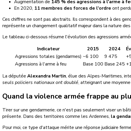
Augmentation de
145 % des agressions à l'arme à fe
En 2020,
11 membres des forces de l'ordre
ont perdu
Ces chiffres ne sont pas abstraits. Ils correspondent à des ge
représente un changement qualitatif majeur dans la nature des v
Le tableau ci-dessous résume l'évolution des agressions armée
Indicateur
2015
2024
Év
Agressions totales (gendarmes)
~6 100
9 475
+
Agressions à l'arme à feu
Base 100
Base 245
+
La députée
Alexandra Martin
, élue des Alpes-Maritimes, inte
seuls policiers nationaux ont doublé
, atteignant une moyenne d
Quand la violence armée frappe au plu
Tirer sur une gendarmerie, ce n'est pas seulement viser un bâtim
présente. Dans des territoires comme les Ardennes,
la genda
Pour moi, ce type d'attaque mérite une réponse judiciaire ferm