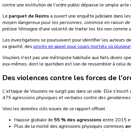
contre une institution de l'ordre public dépasse le simple acte
Le
parquet de Reims
a ouvert une enquête judiciaire dans les
moyen dangereux pour les personnes, commise en raison de la 
précise témoigne d'une volonté de traiter les tirs non comme
Les investigations se poursuivent pour identifier les auteurs de
sa gravité, des
procès en appel pour coups mortels où plusieur
Vouziers n'est pas une métropole habituée aux faits divers spe
eux-mêmes, dont le quotidien est loin de ressembler à celui 
Des violences contre les forces de l'o
L'attaque de Vouziers ne surgit pas dans un vide. Elle s'inscr
475 agressions physiques et verbales contre des gendarmes
Voici les données clés issues de ce rapport officiel :
Hausse globale de
55 % des agressions
entre 2015 e
Plus de la moitié des agressions physiques commises
av