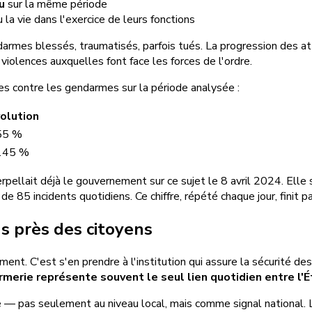
u
sur la même période
 la vie dans l'exercice de leurs fonctions
ndarmes blessés, traumatisés, parfois tués. La progression des a
iolences auxquelles font face les forces de l'ordre.
s contre les gendarmes sur la période analysée :
olution
55 %
145 %
rpellait déjà le gouvernement sur ce sujet le 8 avril 2024. Elle
e 85 incidents quotidiens. Ce chiffre, répété chaque jour, finit 
s près des citoyens
ent. C'est s'en prendre à l'institution qui assure la sécurité de
rmerie représente souvent le seul lien quotidien entre l'É
e — pas seulement au niveau local, mais comme signal national. 