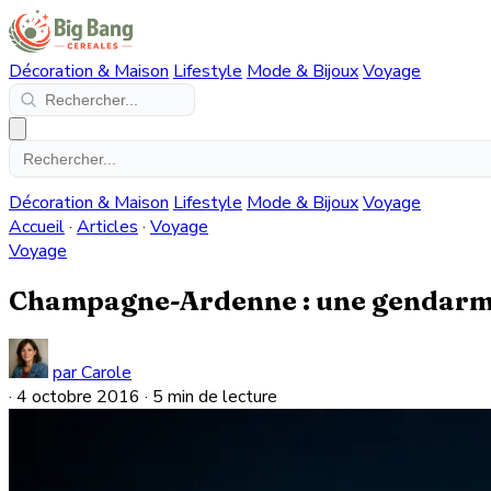
Décoration & Maison
Lifestyle
Mode & Bijoux
Voyage
Décoration & Maison
Lifestyle
Mode & Bijoux
Voyage
Accueil
·
Articles
·
Voyage
Voyage
Champagne-Ardenne : une gendarmeri
par Carole
·
4 octobre 2016
·
5 min de lecture