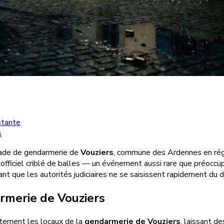
stante
s
igade de gendarmerie de
Vouziers
, commune des Ardennes en régi
 officiel criblé de balles — un événement aussi rare que préoccu
vant que les autorités judiciaires ne se saisissent rapidement du d
rmerie de Vouziers
ectement les locaux de la
gendarmerie de Vouziers
, laissant d