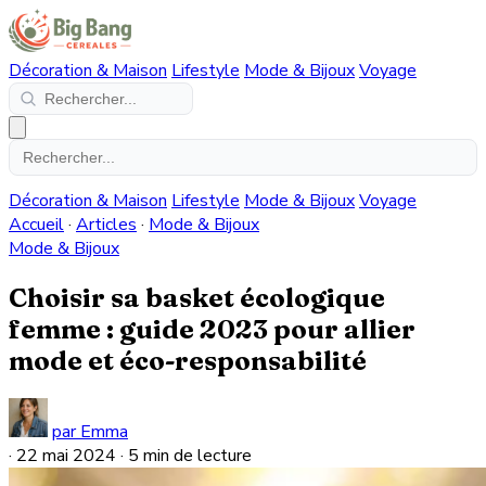
Décoration & Maison
Lifestyle
Mode & Bijoux
Voyage
Décoration & Maison
Lifestyle
Mode & Bijoux
Voyage
Accueil
·
Articles
·
Mode & Bijoux
Mode & Bijoux
Choisir sa basket écologique
femme : guide 2023 pour allier
mode et éco-responsabilité
par Emma
·
22 mai 2024
·
5 min de lecture