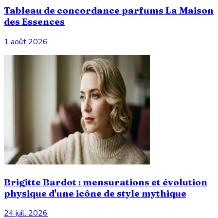
Tableau de concordance parfums La Maison
des Essences
1 août 2026
Brigitte Bardot : mensurations et évolution
physique d'une icône de style mythique
24 juil. 2026