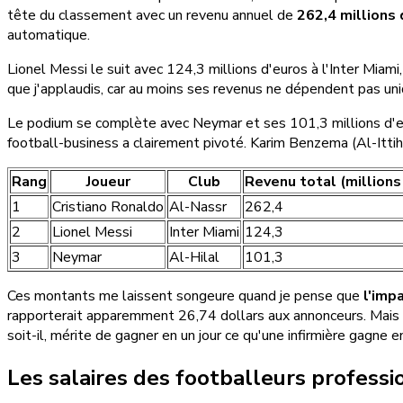
tête du classement avec un revenu annuel de
262,4 millions 
automatique.
Lionel Messi le suit avec 124,3 millions d'euros à l'Inter Mia
que j'applaudis, car au moins ses revenus ne dépendent pas uni
Le podium se complète avec Neymar et ses 101,3 millions d'eu
football-business a clairement pivoté. Karim Benzema (Al-Itti
Rang
Joueur
Club
Revenu total (millions
1
Cristiano Ronaldo
Al-Nassr
262,4
2
Lionel Messi
Inter Miami
124,3
3
Neymar
Al-Hilal
101,3
Ces montants me laissent songeure quand je pense que
l'imp
rapporterait apparemment 26,74 dollars aux annonceurs. Mais fr
soit-il, mérite de gagner en un jour ce qu'une infirmière gagne 
Les salaires des footballeurs professi