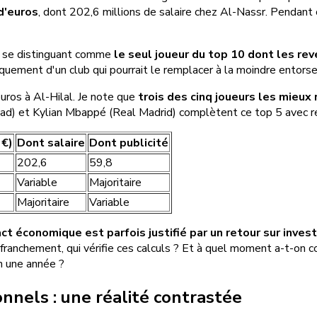
d'euros
, dont 202,6 millions de salaire chez Al-Nassr. Pendant 
mi, se distinguant comme
le seul joueur du top 10 dont les re
quement d'un club qui pourrait le remplacer à la moindre entorse
ros à Al-Hilal. Je note que
trois des cinq joueurs les mieu
had) et Kylian Mbappé (Real Madrid) complètent ce top 5 avec r
 €)
Dont salaire
Dont publicité
202,6
59,8
Variable
Majoritaire
Majoritaire
Variable
act économique est parfois justifié par un retour sur inve
anchement, qui vérifie ces calculs ? Et à quel moment a-t-on co
en une année ?
onnels : une réalité contrastée