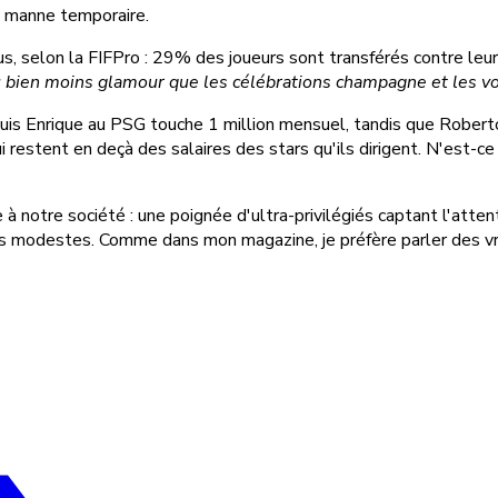
te manne temporaire.
plus, selon la FIFPro : 29% des joueurs sont transférés contre l
u bien moins glamour que les célébrations champagne et les vo
s : Luis Enrique au PSG touche 1 million mensuel, tandis que Ro
qui restent en deçà des salaires des stars qu'ils dirigent. N'est-
 à notre société : une poignée d'ultra-privilégiés captant l'att
us modestes. Comme dans mon magazine, je préfère parler des vra