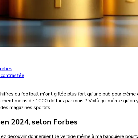
Forbes
é contrastée
s chiffres du football m'ont giflée plus fort qu'une pub pour crè
chent moins de 1000 dollars par mois ? Voilà qui mérite qu'on y 
e des magazines sportifs.
 en 2024, selon Forbes
llez découvrir donneraient le vertige même à ma banquière pourt