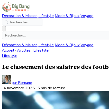
Décoration & Maison
Lifestyle
Mode & Bijoux
Voyage
Décoration & Maison
Lifestyle
Mode & Bijoux
Voyage
Accueil
·
Articles
·
Lifestyle
Lifestyle
Le classement des salaires des footb
par Romane
·
4 novembre 2025
·
5 min de lecture