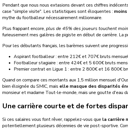
Pendant que nous nous extasions devant ces chiffres indécents,
case "simple visite". Les statistiques sont éloquentes :
moins 
mythe du footballeur nécessairement millionnaire.
Plus frappant encore,
plus de 45% des joueurs touchent moi
furieusement mes galères de pigiste en début de carrière. La pr
Pour les débutants français, les barèmes suivent une progress
Aspirant footballeur : entre 212€ et 707€ bruts mensu
Footballeur stagiaire : entre 424€ et 5 600€ bruts men
Premier contrat en Ligue 1 : entre 2 800€ et 16 800€ 
Quand on compare ces montants aux 1,5 million mensuel d'Ousm
bien éloignée du SMIC, mais
elle masque des disparités éno
monsieur et madame Tout-le-monde, mais une goutte d'eau dan
Une carrière courte et de fortes dispar
Si ces salaires vous font rêver, rappelez-vous que
la carrière
potentiellement plusieurs décennies de vie post-sportive. Com