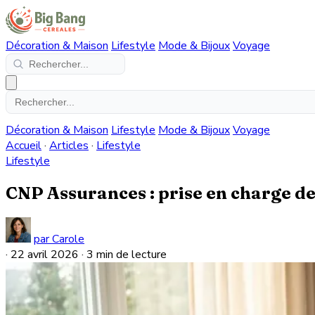
Décoration & Maison
Lifestyle
Mode & Bijoux
Voyage
Décoration & Maison
Lifestyle
Mode & Bijoux
Voyage
Accueil
·
Articles
·
Lifestyle
Lifestyle
CNP Assurances : prise en charge de l
par Carole
·
22 avril 2026
·
3 min de lecture