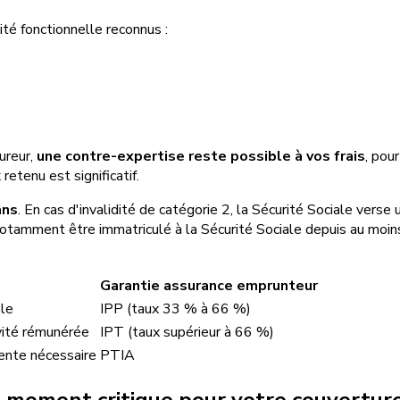
ité fonctionnelle reconnus :
ureur,
une contre-expertise reste possible à vos frais
, pou
retenu est significatif.
ans
. En cas d'invalidité de catégorie 2, la Sécurité Sociale vers
ut notamment être immatriculé à la Sécurité Sociale depuis au moi
Garantie assurance emprunteur
ble
IPP (taux 33 % à 66 %)
ivité rémunérée
IPT (taux supérieur à 66 %)
ente nécessaire
PTIA
 un moment critique pour votre couvertur