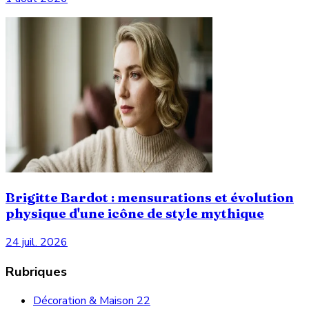
Brigitte Bardot : mensurations et évolution
physique d'une icône de style mythique
24 juil. 2026
Rubriques
Décoration & Maison
22