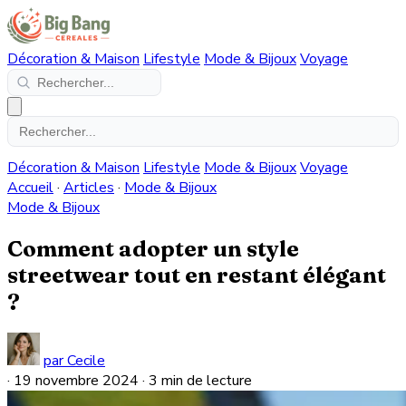
Décoration & Maison
Lifestyle
Mode & Bijoux
Voyage
Décoration & Maison
Lifestyle
Mode & Bijoux
Voyage
Accueil
·
Articles
·
Mode & Bijoux
Mode & Bijoux
Comment adopter un style
streetwear tout en restant élégant
?
par Cecile
·
19 novembre 2024
·
3 min de lecture