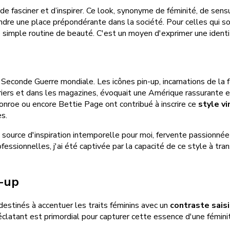
e de fasciner et d’inspirer. Ce look, synonyme de féminité, de sen
e une place prépondérante dans la société. Pour celles qui son
ne simple routine de beauté. C'est un moyen d'exprimer une ident
Seconde Guerre mondiale. Les icônes pin-up, incarnations de la fé
driers et dans les magazines, évoquait une Amérique rassurante e
nroe ou encore Bettie Page ont contribué à inscrire ce
style v
s.
ne source d'inspiration intemporelle pour moi, fervente passionn
ofessionnelles, j'ai été captivée par la capacité de ce style à t
n-up
destinés à accentuer les traits féminins avec un
contraste sais
 éclatant est primordial pour capturer cette essence d'une fémini