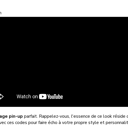
n
age pin-up
parfait. Rappelez-vous, l'essence de ce look réside d
vec ces codes pour faire écho à votre propre style et personnalit