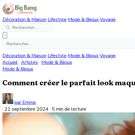
Décoration & Maison
Lifestyle
Mode & Bijoux
Voyage
Décoration & Maison
Lifestyle
Mode & Bijoux
Voyage
Accueil
·
Articles
·
Mode & Bijoux
Mode & Bijoux
Comment créer le parfait look maqui
par Emma
·
21 septembre 2024
·
5 min de lecture