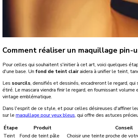
Comment réaliser un maquillage pin-u
Pour celles qui souhaitent s'initier à cet art, voici quelques 
d'une base. Un
fond de teint clair
aidera à unifier le teint, ta
Les
sourcils
, densifiés et dessinés, encadreront le regard, qui
étiré. Le mascara viendra finir le regard, en fournissant volume
vintage emblématique.
Dans l'esprit de ce style, et pour celles désireuses d'affine
sur le
maquillage pour yeux bleus
, qui offre des astuces préci
Étape
Produit
Conseil
Teint
Fond de teint pâle
Choisir une teinte proche de votr