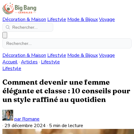
Décoration & Maison
Lifestyle
Mode & Bijoux
Voyage
Décoration & Maison
Lifestyle
Mode & Bijoux
Voyage
Accueil
·
Articles
·
Lifestyle
Lifestyle
Comment devenir une femme
élégante et classe : 10 conseils pour
un style raffiné au quotidien
par Romane
·
29 décembre 2024
·
5 min de lecture