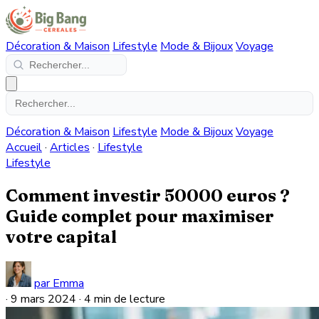
Décoration & Maison
Lifestyle
Mode & Bijoux
Voyage
Décoration & Maison
Lifestyle
Mode & Bijoux
Voyage
Accueil
·
Articles
·
Lifestyle
Lifestyle
Comment investir 50000 euros ?
Guide complet pour maximiser
votre capital
par Emma
·
9 mars 2024
·
4 min de lecture