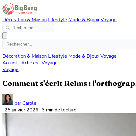
Décoration & Maison
Lifestyle
Mode & Bijoux
Voyage
Décoration & Maison
Lifestyle
Mode & Bijoux
Voyage
Accueil
·
Articles
·
Voyage
Voyage
Comment s'écrit Reims : l'orthograp
par Carole
·
25 janvier 2026
·
3 min de lecture