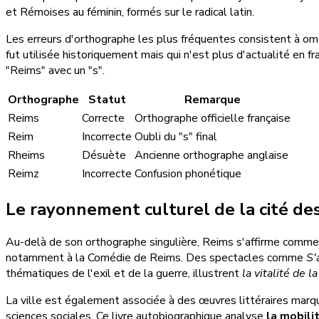
et Rémoises au féminin, formés sur le radical latin.
Les erreurs d'orthographe les plus fréquentes consistent à omet
fut utilisée historiquement mais qui n'est plus d'actualité en f
"Reims" avec un "s".
Orthographe
Statut
Remarque
Reims
Correcte
Orthographe officielle française
Reim
Incorrecte
Oubli du "s" final
Rheims
Désuète
Ancienne orthographe anglaise
Reimz
Incorrecte
Confusion phonétique
Le rayonnement culturel de la cité de
Au-delà de son orthographe singulière, Reims s'affirme comm
notamment à la Comédie de Reims. Des spectacles comme
S'
thématiques de l'exil et de la guerre, illustrent
la vitalité de 
La ville est également associée à des œuvres littéraires marq
sciences sociales. Ce livre autobiographique analyse
la mobili