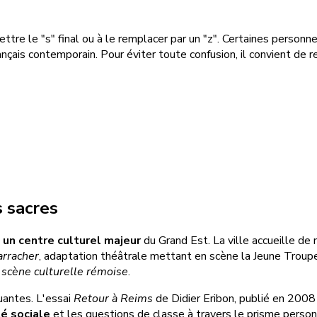
tre le "s" final ou à le remplacer par un "z". Certaines personn
rançais contemporain. Pour éviter toute confusion, il convient de 
s sacres
e
un centre culturel majeur
du Grand Est. La ville accueille de
arracher
, adaptation théâtrale mettant en scène la Jeune Trou
la scène culturelle rémoise
.
uantes. L'essai
Retour à Reims
de Didier Eribon, publié en 2008
té sociale
et les questions de classe à travers le prisme personn