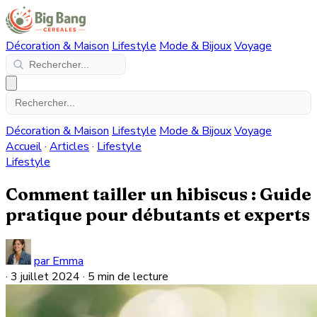
Décoration & Maison
Lifestyle
Mode & Bijoux
Voyage
Décoration & Maison
Lifestyle
Mode & Bijoux
Voyage
Accueil
·
Articles
·
Lifestyle
Lifestyle
Comment tailler un hibiscus : Guide
pratique pour débutants et experts
par Emma
·
3 juillet 2024
·
5 min de lecture