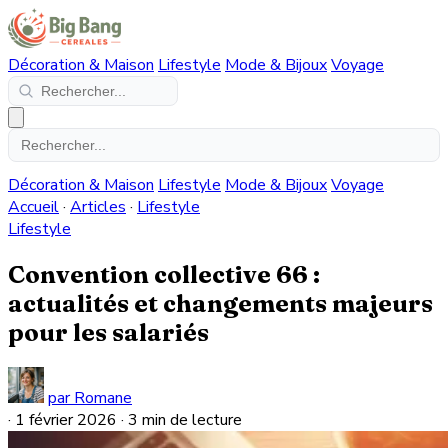
Décoration & Maison
Lifestyle
Mode & Bijoux
Voyage
Décoration & Maison
Lifestyle
Mode & Bijoux
Voyage
Accueil
·
Articles
·
Lifestyle
Lifestyle
Convention collective 66 :
actualités et changements majeurs
pour les salariés
par Romane
·
1 février 2026
·
3 min de lecture