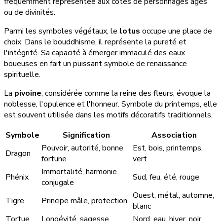
fréquemment représentée aux côtés de personnages âgés
ou de divinités.
Parmi les symboles végétaux, le
lotus
occupe une place de
choix. Dans le bouddhisme, il représente la pureté et
l'intégrité. Sa capacité à émerger immaculé des eaux
boueuses en fait un puissant symbole de renaissance
spirituelle.
La
pivoine
, considérée comme la reine des fleurs, évoque la
noblesse, l'opulence et l'honneur. Symbole du printemps, elle
est souvent utilisée dans les motifs décoratifs traditionnels.
Symbole
Signification
Association
Pouvoir, autorité, bonne
Est, bois, printemps,
Dragon
fortune
vert
Immortalité, harmonie
Phénix
Sud, feu, été, rouge
conjugale
Ouest, métal, automne,
Tigre
Principe mâle, protection
blanc
Tortue
Longévité, sagesse
Nord, eau, hiver, noir