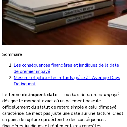
Sommaire
Les conséquences financières et juridiques de la date
de premier impayé
Mesurer et piloter les retards grâce à l'Average Days
Delinquent
Le terme
delinquent date
— ou
date de premier impayé
—
désigne le moment exact où un paiement bascule
officiellement du statut de retard simple à celui d'impayé
caractérisé. Ce n'est pas juste une date sur une facture. C'est
un point de rupture qui déclenche des conséquences
financières, juridiques et réglementaires concrètes.