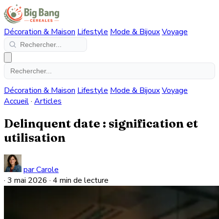
Décoration & Maison
Lifestyle
Mode & Bijoux
Voyage
Décoration & Maison
Lifestyle
Mode & Bijoux
Voyage
Accueil
·
Articles
Delinquent date : signification et
utilisation
par Carole
·
3 mai 2026
·
4 min de lecture