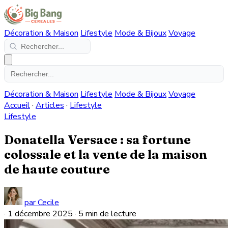
Décoration & Maison
Lifestyle
Mode & Bijoux
Voyage
Décoration & Maison
Lifestyle
Mode & Bijoux
Voyage
Accueil
·
Articles
·
Lifestyle
Lifestyle
Donatella Versace : sa fortune
colossale et la vente de la maison
de haute couture
par Cecile
·
1 décembre 2025
·
5 min de lecture