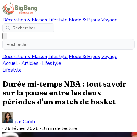
Décoration & Maison
Lifestyle
Mode & Bijoux
Voyage
Décoration & Maison
Lifestyle
Mode & Bijoux
Voyage
Accueil
·
Articles
·
Lifestyle
Lifestyle
Durée mi-temps NBA : tout savoir
sur la pause entre les deux
périodes d'un match de basket
par Carole
·
26 février 2026
·
3 min de lecture