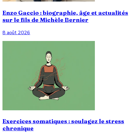
Enzo Gaccio : biographie, âge et actualités
sur le fils de Michèle Bernier
8 août 2026
Exercices somatiques : soulagez le stress
chronique