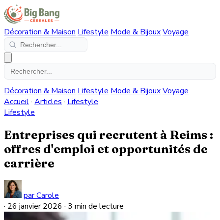
Décoration & Maison
Lifestyle
Mode & Bijoux
Voyage
Décoration & Maison
Lifestyle
Mode & Bijoux
Voyage
Accueil
·
Articles
·
Lifestyle
Lifestyle
Entreprises qui recrutent à Reims :
offres d'emploi et opportunités de
carrière
par Carole
·
26 janvier 2026
·
3 min de lecture