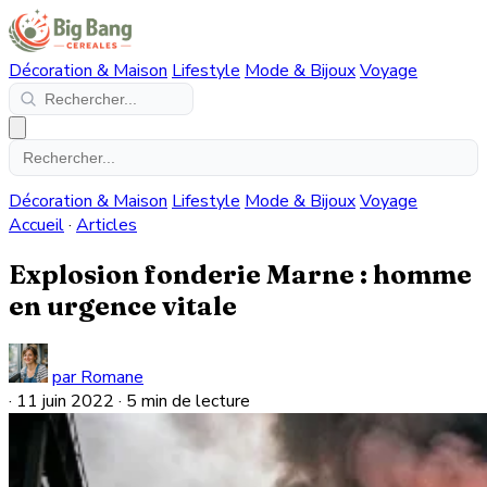
Décoration & Maison
Lifestyle
Mode & Bijoux
Voyage
Décoration & Maison
Lifestyle
Mode & Bijoux
Voyage
Accueil
·
Articles
Explosion fonderie Marne : homme
en urgence vitale
par Romane
·
11 juin 2022
·
5 min de lecture