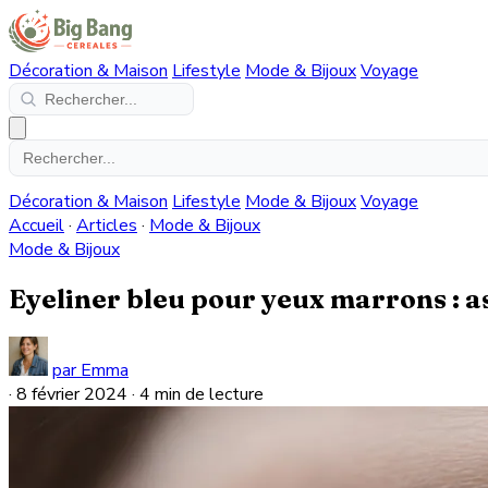
Décoration & Maison
Lifestyle
Mode & Bijoux
Voyage
Décoration & Maison
Lifestyle
Mode & Bijoux
Voyage
Accueil
·
Articles
·
Mode & Bijoux
Mode & Bijoux
Eyeliner bleu pour yeux marrons : a
par Emma
·
8 février 2024
·
4 min de lecture