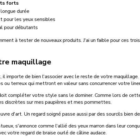
ts forts
 longue durée
t pour les yeux sensibles
éal pour débutants
à tester de nouveaux produits. J'ai un faible pour ces trois lin
otre maquillage
, il importe de bien l'associer avec le reste de votre maquillag
es ou terreux qui mettront en valeur sans concurrencer votre liner
oit compléter votre style sans le dominer. Comme lors de cette 
uses discrètes sur mes paupières et mes pommettes.
uvre d'art. Un regard soigné passe aussi par des sourcils bien dess
estueux, s'annonce comme l'allié des yeux marron dans leur conqu
ec votre regard de braise ourlé de câline audace.