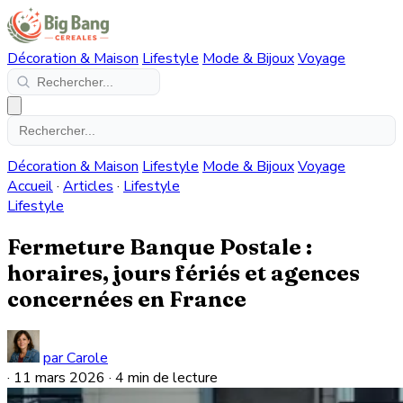
Décoration & Maison
Lifestyle
Mode & Bijoux
Voyage
Décoration & Maison
Lifestyle
Mode & Bijoux
Voyage
Accueil
·
Articles
·
Lifestyle
Lifestyle
Fermeture Banque Postale :
horaires, jours fériés et agences
concernées en France
par Carole
·
11 mars 2026
·
4 min de lecture