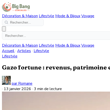
Décoration & Maison
Lifestyle
Mode & Bijoux
Voyage
Décoration & Maison
Lifestyle
Mode & Bijoux
Voyage
Accueil
·
Articles
·
Lifestyle
Lifestyle
Gazo fortune : revenus, patrimoine 
par Romane
·
13 janvier 2026
·
3 min de lecture