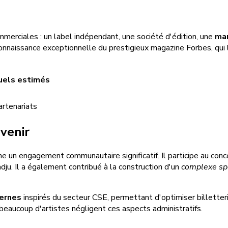
merciales : un label indépendant, une société d'édition, une
ma
econnaissance exceptionnelle du prestigieux magazine Forbes, qu
els estimés
artenariats
venir
me un engagement communautaire significatif. Il participe au conce
ju. Il a également contribué à la construction d'un
complexe spo
dernes
inspirés du secteur CSE, permettant d'optimiser billetter
beaucoup d'artistes négligent ces aspects administratifs.