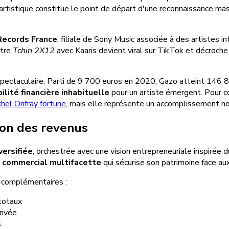
artistique constitue le point de départ d'une reconnaissance m
 Records France
, filiale de Sony Music associée à des artistes 
itre
Tchin 2X12
avec Kaaris devient viral sur TikTok et décroch
spectaculaire. Parti de 9 700 euros en 2020, Gazo atteint 146
ilité financière inhabituelle
pour un artiste émergent. Pour c
hel Onfray fortune
, mais elle représente un accomplissement no
tion des revenus
versifiée
, orchestrée avec une vision entrepreneuriale inspirée 
 commercial multifacette
qui sécurise son patrimoine face au
x complémentaires :
totaux
rivée
s