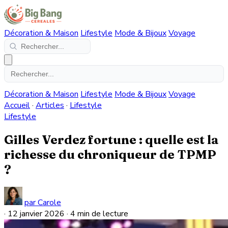
Décoration & Maison
Lifestyle
Mode & Bijoux
Voyage
Décoration & Maison
Lifestyle
Mode & Bijoux
Voyage
Accueil
·
Articles
·
Lifestyle
Lifestyle
Gilles Verdez fortune : quelle est la
richesse du chroniqueur de TPMP
?
par Carole
·
12 janvier 2026
·
4 min de lecture