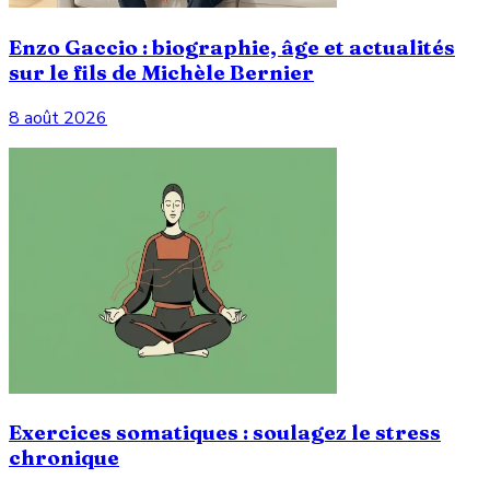
Enzo Gaccio : biographie, âge et actualités
sur le fils de Michèle Bernier
8 août 2026
Exercices somatiques : soulagez le stress
chronique